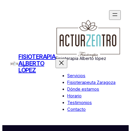
Saltar
al
contenido
FISIOTERAPIA
Fisioterapia Alberto lópez
ALBERTO
LÓPEZ
Servicios
Fisioterapeuta Zaragoza
Dónde estamos
Horario
Testimonios
Contacto