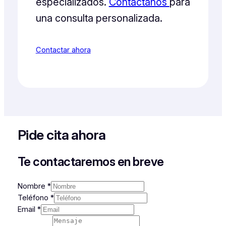
especializados.
Contáctanos
para
una consulta personalizada.
Contactar ahora
Pide cita ahora
Te contactaremos en breve
Casillas
Nombre
*
Teléfono
Teléfono
*
Mensaje
Email
*