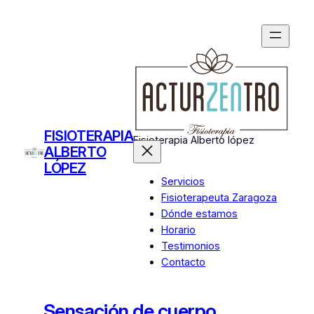
Saltar
al
contenido
FISIOTERAPIA
Fisioterapia Alberto lópez
ALBERTO
LÓPEZ
Servicios
Fisioterapeuta Zaragoza
Dónde estamos
Horario
Testimonios
Contacto
Sensación de cuerpo